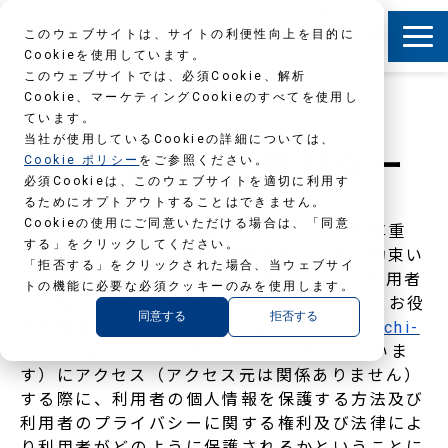
このウェブサイトは、サイトの利便性向上を目的に
Cookieを使用しています。
このウェブサイトでは、必須Cookie、解析
Cookie、マーケティングCookieのすべてを使用し
ています。
当社が使用しているCookieの詳細については、
プライバシーポリシー
Cookie ポリシー
をご参照ください。
必須Cookieは、このウェブサイトを適切に利用す
はじめに
るためにオプトアウトすることはできません。
Cookieの使用にご同意いただける場合は、「同意
マブチモーターは利用者のプライバシーを尊重
する」をクリックしてください。
し、利用者の個人情報を保護することをお約束い
「拒否する」をクリックされた場合、当ウェブサイ
たします。このプライバシーポリシーは、利用者
トの機能に必要な必須クッキーのみを使用します。
が当社のウェブサイト
「
MABUCHI MOTOR お役
同意する
拒否する
立ち情報サイト
」（
https://solution.mabuchi-
motor.com
、以下「本ウェブサイト」といいま
す）
にアクセス（アクセス元は関係ありません）
する際に、利用者の個人情報を保護する方法及び
利用者のプライバシーに関する権利及び法律によ
り利用者がどのように保護されるかということに