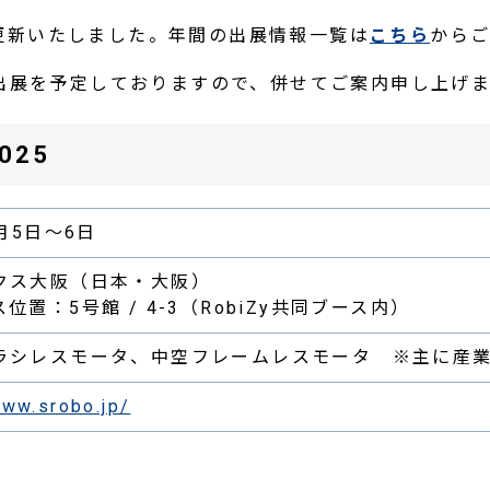
更新いたしました。年間の出展情報一覧は
こちら
からご
出展を予定しておりますので、併せてご案内申し上げま
025
6月5日～6日
クス大阪（日本・大阪）
位置：5号館 / 4-3（RobiZy共同ブース内）
ラシレスモータ、中空フレームレスモータ ※主に産
www.srobo.jp/