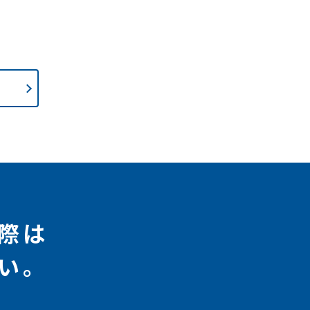
際は
い。