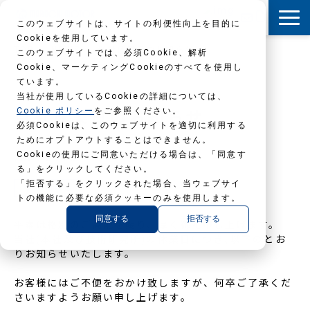
このウェブサイトは、サイトの利便性向上を目的に
Cookieを使用しています。
TOP
NEWS
当社休業日のお知らせ
このウェブサイトでは、必須Cookie、解析
Cookie、マーケティングCookieのすべてを使用し
ています。
当社が使用しているCookieの詳細については、
Cookie ポリシー
をご参照ください。
当社休業日のお知らせ
必須Cookieは、このウェブサイトを適切に利用する
ためにオプトアウトすることはできません。
Cookieの使用にご同意いただける場合は、「同意す
2024.04.25
る」をクリックしてください。
「拒否する」をクリックされた場合、当ウェブサイ
お知らせ
トの機能に必要な必須クッキーのみを使用します。
同意する
拒否する
平素は格別のご高配を賜り、厚く御礼申し上げます。
当社(本社及び技術研究所)の休業日につき､以下のとお
りお知らせいたします。
お客様にはご不便をおかけ致しますが、何卒ご了承くだ
さいますようお願い申し上げます。